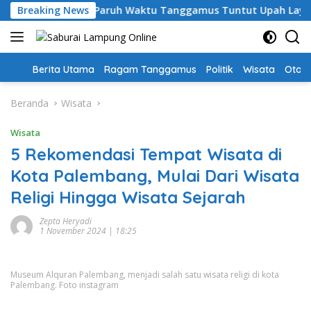
Langsung
hari, Guru PPPK Paruh Waktu Tanggamus Tuntut Upah Layak
Breaking News
ke
konten
Home
Berita Utama
Ragam Tanggamus
Politik
Wisata
Oto &
Beranda
Wisata
Wisata
5 Rekomendasi Tempat Wisata di
Kota Palembang, Mulai Dari Wisata
Religi Hingga Wisata Sejarah
Zepta Heryadi
1 November 2024 | 18:25
Museum Alquran Palembang, menjadi salah satu wisata religi di kota
Palembang. Foto instagram