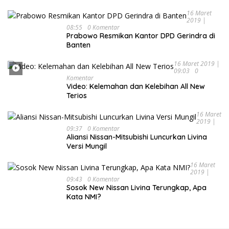
16 Maret
2019 |
08:55
0 Komentar
Prabowo Resmikan Kantor DPD Gerindra di
Banten
16 Maret 2019 |
09:03
0
Komentar
Video: Kelemahan dan Kelebihan All New
Terios
16 Maret
2019 |
09:37
0 Komentar
Aliansi Nissan-Mitsubishi Luncurkan Livina
Versi Mungil
16 Maret
2019 |
09:43
0 Komentar
Sosok New Nissan Livina Terungkap, Apa
Kata NMI?