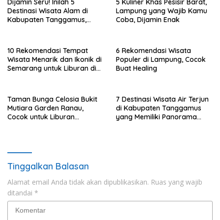
Dijamin Seru! Inilah 5
5 Kuliner Khas Pesisir Barat,
Destinasi Wisata Alam di
Lampung yang Wajib Kamu
Kabupaten Tanggamus,
Coba, Dijamin Enak
Lampung
10 Rekomendasi Tempat
6 Rekomendasi Wisata
Wisata Menarik dan Ikonik di
Populer di Lampung, Cocok
Semarang untuk Liburan di
Buat Healing
Akhir Pekan
Taman Bunga Celosia Bukit
7 Destinasi Wisata Air Terjun
Mutiara Garden Ranau,
di Kabupaten Tanggamus
Cocok untuk Liburan
yang Memiliki Panorama
Keluarga
Indah Nan Mempesona
Tinggalkan Balasan
Alamat email Anda tidak akan dipublikasikan.
Ruas yang wajib
ditandai
*