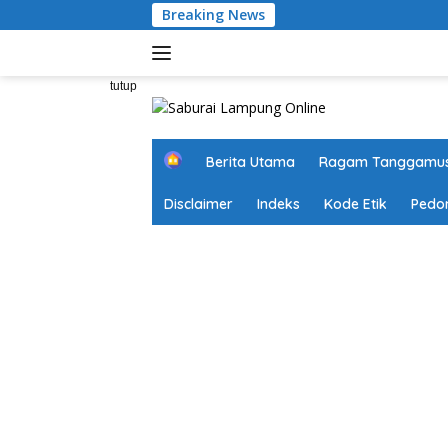
Langsung
Breaking News
ke
konten
tutup
H
Berita Utama
Ragam Tanggamu
o
m
Disclaimer
Indeks
Kode Etik
Pedo
e