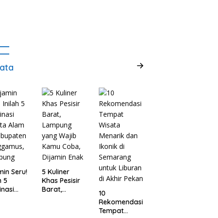
ata
min Seru!
5 Kuliner
h 5
Khas Pesisir
inasi
Barat,
10
ta Alam
Lampung
Rekomendasi
abupaten
yang Wajib
Tempat
ggamus,
Kamu Coba,