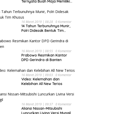
Ternyata Buah Maja Memiliki
Beragam Manfaat Bagi
Kesehatan
16 Maret 2019 | 08:28
0 Komentar
14 Tahun Terbunuhnya Munir,
Polri Didesak Bentuk Tim
Khusus
16 Maret 2019 | 08:55
0 Komentar
Prabowo Resmikan Kantor
DPD Gerindra di Banten
16 Maret 2019 | 09:03
0 Komentar
Video: Kelemahan dan
Kelebihan All New Terios
16 Maret 2019 | 09:37
0 Komentar
Aliansi Nissan-Mitsubishi
Luncurkan Livina Versi Mungil