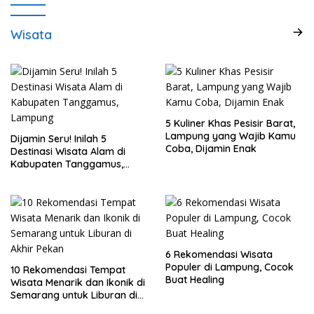
Wisata
5 Kuliner Khas Pesisir Barat,
Lampung yang Wajib Kamu
Dijamin Seru! Inilah 5
Coba, Dijamin Enak
Destinasi Wisata Alam di
Kabupaten Tanggamus,
Lampung
6 Rekomendasi Wisata
Populer di Lampung, Cocok
10 Rekomendasi Tempat
Buat Healing
Wisata Menarik dan Ikonik di
Semarang untuk Liburan di
Akhir Pekan