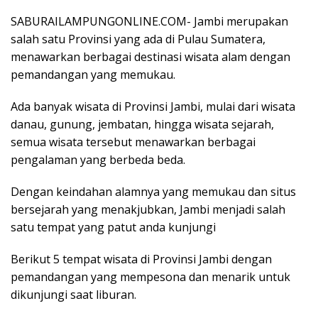
SABURAILAMPUNGONLINE.COM- Jambi merupakan
salah satu Provinsi yang ada di Pulau Sumatera,
menawarkan berbagai destinasi wisata alam dengan
pemandangan yang memukau.
Ada banyak wisata di Provinsi Jambi, mulai dari wisata
danau, gunung, jembatan, hingga wisata sejarah,
semua wisata tersebut menawarkan berbagai
pengalaman yang berbeda beda.
Dengan keindahan alamnya yang memukau dan situs
bersejarah yang menakjubkan, Jambi menjadi salah
satu tempat yang patut anda kunjungi
Berikut 5 tempat wisata di Provinsi Jambi dengan
pemandangan yang mempesona dan menarik untuk
dikunjungi saat liburan.