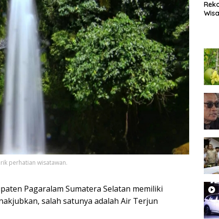
Rek
Wisa
Popu
Lam
Coc
Heal
rik perhatian wisatawan.
en Pagaralam Sumatera Selatan memiliki
akjubkan, salah satunya adalah Air Terjun