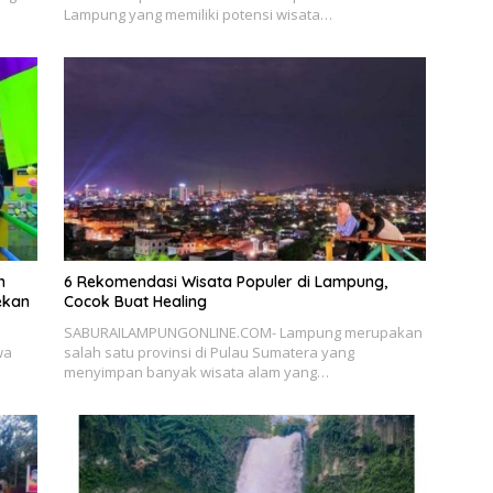
Lampung yang memiliki potensi wisata…
n
6 Rekomendasi Wisata Populer di Lampung,
ekan
Cocok Buat Healing
SABURAILAMPUNGONLINE.COM- Lampung merupakan
wa
salah satu provinsi di Pulau Sumatera yang
menyimpan banyak wisata alam yang…