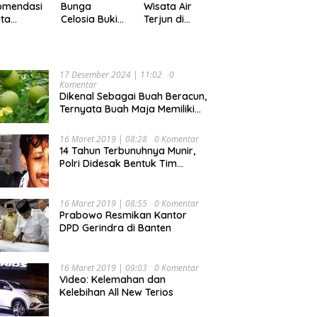
Pekan
omendasi
Bunga
Wisata Air
ta
Celosia Bukit
Terjun di
ler di
Mutiara
Kabupaten
pung,
Garden
Tanggamus
ok Buat
Ranau, Cocok
yang Memiliki
ing
untuk Liburan
Panorama
17 Desember 2024 | 11:02
0
Keluarga
Indah Nan
Komentar
Mempesona
Dikenal Sebagai Buah Beracun,
Ternyata Buah Maja Memiliki
Beragam Manfaat Bagi
Kesehatan
16 Maret 2019 | 08:28
0 Komentar
14 Tahun Terbunuhnya Munir,
Polri Didesak Bentuk Tim
Khusus
16 Maret 2019 | 08:55
0 Komentar
Prabowo Resmikan Kantor
DPD Gerindra di Banten
16 Maret 2019 | 09:03
0 Komentar
Video: Kelemahan dan
Kelebihan All New Terios