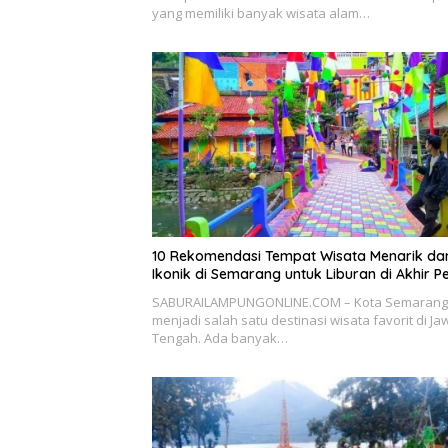
yang memiliki banyak wisata alam…
10 Rekomendasi Tempat Wisata Menarik da
Ikonik di Semarang untuk Liburan di Akhir P
SABURAILAMPUNGONLINE.COM – Kota Semarang
menjadi salah satu destinasi wisata favorit di Ja
Tengah. Ada banyak…