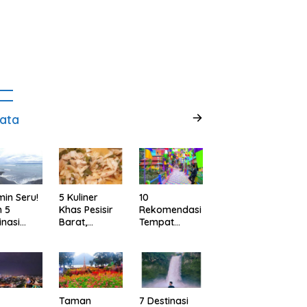
ata
min Seru!
5 Kuliner
10
h 5
Khas Pesisir
Rekomendasi
inasi
Barat,
Tempat
ta Alam
Lampung
Wisata
abupaten
yang Wajib
Menarik dan
ggamus,
Kamu Coba,
Ikonik di
pung
Dijamin Enak
Semarang
untuk Liburan
di Akhir
Taman
7 Destinasi