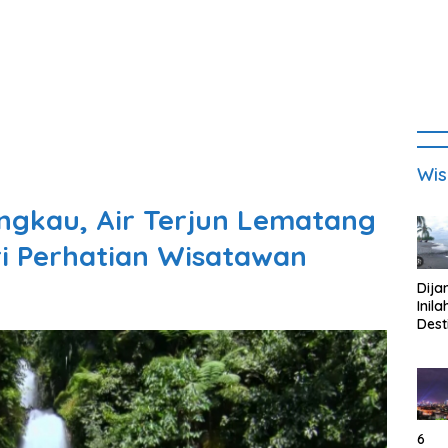
Wis
ngkau, Air Terjun Lematang
ri Perhatian Wisatawan
Dija
Inila
Dest
Wisa
di K
Tan
Lam
6