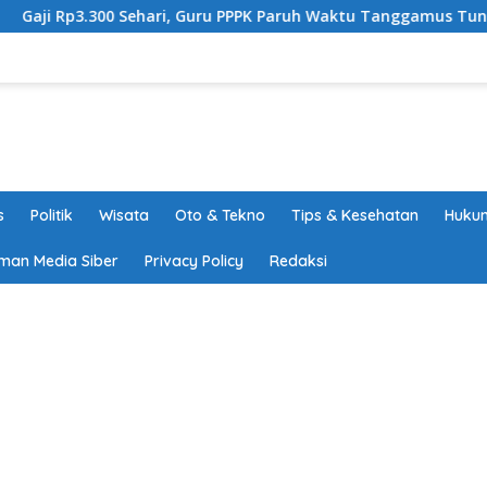
hari, Guru PPPK Paruh Waktu Tanggamus Tuntut Upah Layak
s
Politik
Wisata
Oto & Tekno
Tips & Kesehatan
Hukum
man Media Siber
Privacy Policy
Redaksi