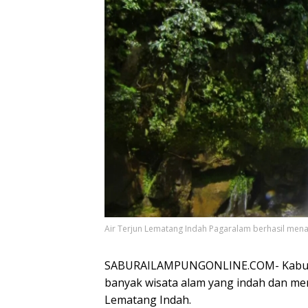
Air Terjun Lematang Indah Pagaralam berhasil mena
SABURAILAMPUNGONLINE.COM- Kabupat
banyak wisata alam yang indah dan men
Lematang Indah.