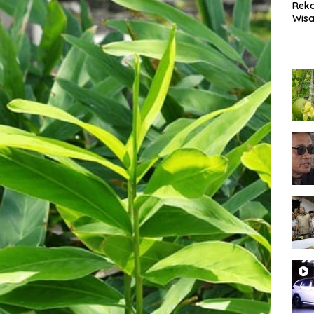
Rek
Wisa
Popu
Lam
Coc
Heal