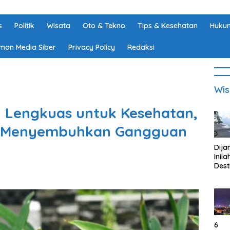
s
Politik
Wisata
Oto & Tekno
Tips & Kesehatan
Hukum
man Media Siber
Privacy Policy
Redaksi
Wis
Lengkuas untuk Kesehatan,
t Menyembuhkan Gangguan
Dija
Inila
Dest
Wisa
di K
Tan
Lam
6