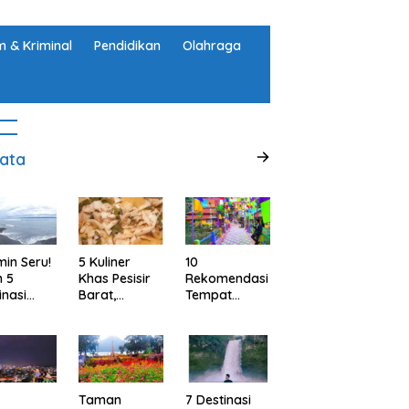
 & Kriminal
Pendidikan
Olahraga
ata
min Seru!
5 Kuliner
10
h 5
Khas Pesisir
Rekomendasi
inasi
Barat,
Tempat
ta Alam
Lampung
Wisata
abupaten
yang Wajib
Menarik dan
ggamus,
Kamu Coba,
Ikonik di
pung
Dijamin Enak
Semarang
untuk Liburan
di Akhir
Taman
7 Destinasi