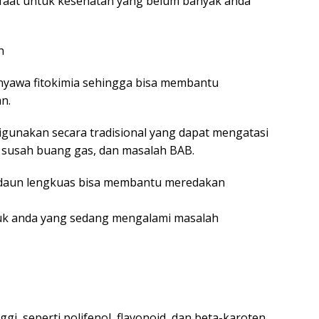
faat untuk kesehatan yang belum banyak anda
n
nyawa fitokimia sehingga bisa membantu
n.
igunakan secara tradisional yang dapat mengatasi
 susah buang gas, dan masalah BAB.
 daun lengkuas bisa membantu meredakan
tuk anda yang sedang mengalami masalah
gi, seperti polifenol, flavonoid, dan beta-karoten.