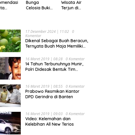
Pekan
omendasi
Bunga
Wisata Air
ta
Celosia Bukit
Terjun di
ler di
Mutiara
Kabupaten
pung,
Garden
Tanggamus
ok Buat
Ranau, Cocok
yang Memiliki
ing
untuk Liburan
Panorama
17 Desember 2024 | 11:02
0
Keluarga
Indah Nan
Komentar
Mempesona
Dikenal Sebagai Buah Beracun,
Ternyata Buah Maja Memiliki
Beragam Manfaat Bagi
Kesehatan
16 Maret 2019 | 08:28
0 Komentar
14 Tahun Terbunuhnya Munir,
Polri Didesak Bentuk Tim
Khusus
16 Maret 2019 | 08:55
0 Komentar
Prabowo Resmikan Kantor
DPD Gerindra di Banten
16 Maret 2019 | 09:03
0 Komentar
Video: Kelemahan dan
Kelebihan All New Terios