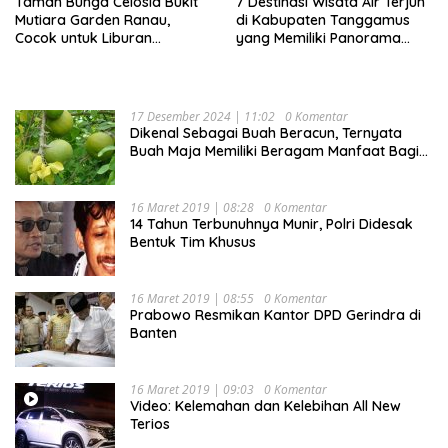
Taman Bunga Celosia Bukit
7 Destinasi Wisata Air Terjun
Mutiara Garden Ranau,
di Kabupaten Tanggamus
Cocok untuk Liburan
yang Memiliki Panorama
Keluarga
Indah Nan Mempesona
17 Desember 2024 | 11:02
0 Komentar
Dikenal Sebagai Buah Beracun, Ternyata
Buah Maja Memiliki Beragam Manfaat Bagi
Kesehatan
16 Maret 2019 | 08:28
0 Komentar
14 Tahun Terbunuhnya Munir, Polri Didesak
Bentuk Tim Khusus
16 Maret 2019 | 08:55
0 Komentar
Prabowo Resmikan Kantor DPD Gerindra di
Banten
16 Maret 2019 | 09:03
0 Komentar
Video: Kelemahan dan Kelebihan All New
Terios