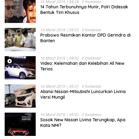
16 Maret 2019 | 08:28
0 Komentar
14 Tahun Terbunuhnya Munir, Polri Didesak
Bentuk Tim Khusus
16 Maret 2019 | 08:55
0 Komentar
Prabowo Resmikan Kantor DPD Gerindra di
Banten
16 Maret 2019 | 09:03
0 Komentar
Video: Kelemahan dan Kelebihan All New
Terios
16 Maret 2019 | 09:37
0 Komentar
Aliansi Nissan-Mitsubishi Luncurkan Livina
Versi Mungil
16 Maret 2019 | 09:43
0 Komentar
Sosok New Nissan Livina Terungkap, Apa
Kata NMI?