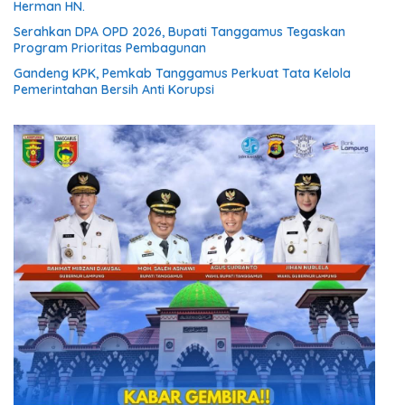
Herman HN.
Serahkan DPA OPD 2026, Bupati Tanggamus Tegaskan
Program Prioritas Pembagunan
Gandeng KPK, Pemkab Tanggamus Perkuat Tata Kelola
Pemerintahan Bersih Anti Korupsi