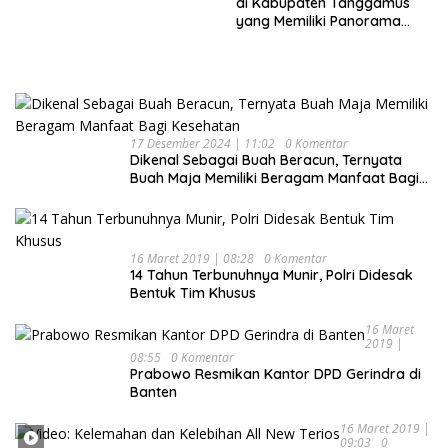
di Kabupaten Tanggamus
yang Memiliki Panorama
Indah Nan Mempesona
17 Desember 2024 | 11:02
0 Komentar
Dikenal Sebagai Buah Beracun, Ternyata
Buah Maja Memiliki Beragam Manfaat Bagi
Kesehatan
16 Maret 2019 | 08:28
0 Komentar
14 Tahun Terbunuhnya Munir, Polri Didesak
Bentuk Tim Khusus
16 Maret
2019 |
08:55
0 Komentar
Prabowo Resmikan Kantor DPD Gerindra di
Banten
16 Maret 2019 |
09:03
0