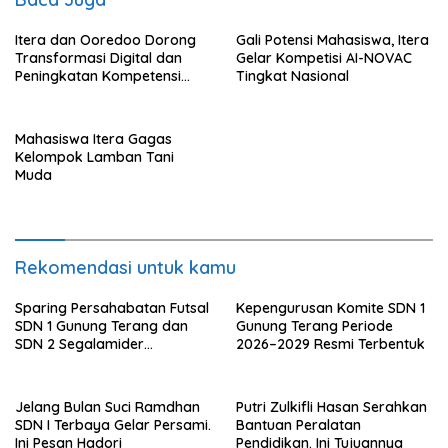
Itera dan Ooredoo Dorong
Gali Potensi Mahasiswa, Itera
Transformasi Digital dan
Gelar Kompetisi AI-NOVAC
Peningkatan Kompetensi
Tingkat Nasional
Mahasiswa
Mahasiswa Itera Gagas
Kelompok Lamban Tani
Muda
Rekomendasi untuk kamu
Sparing Persahabatan Futsal
Kepengurusan Komite SDN 1
SDN 1 Gunung Terang dan
Gunung Terang Periode
SDN 2 Segalamider
2026–2029 Resmi Terbentuk
Berlangsung Seru dan Penuh
Sportivitas
Jelang Bulan Suci Ramdhan
Putri Zulkifli Hasan Serahkan
SDN I Terbaya Gelar Persami.
Bantuan Peralatan
Ini Pesan Hadori
Pendidikan. Ini Tujuannya