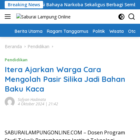
Langsung
ggamus: Edukasi Bahaya Narkoba Sekaligus Berbagi Sembako
Breaking News
ke
konten
Home
Berita Utama
Ragam Tanggamus
Politik
Wisata
Oto &
Beranda
Pendidikan
Pendidikan
Itera Ajarkan Warga Cara
Mengolah Pasir Silika Jadi Bahan
Baku Kaca
Sofyan Hadinata
4 Oktober 2024 | 21:42
SABURAILAMPUNGONLINE.COM – Dosen Program