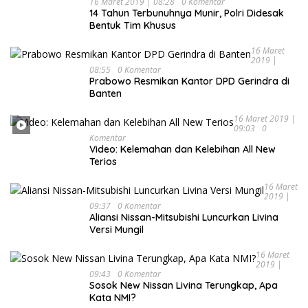
16 Maret 2019 | 08:28
0 Komentar
14 Tahun Terbunuhnya Munir, Polri Didesak
Bentuk Tim Khusus
16 Maret
2019 |
08:55
0 Komentar
Prabowo Resmikan Kantor DPD Gerindra di
Banten
16 Maret 2019 |
09:03
0
Komentar
Video: Kelemahan dan Kelebihan All New
Terios
16 Maret
2019 |
09:37
0 Komentar
Aliansi Nissan-Mitsubishi Luncurkan Livina
Versi Mungil
16 Maret
2019 |
09:43
0 Komentar
Sosok New Nissan Livina Terungkap, Apa
Kata NMI?