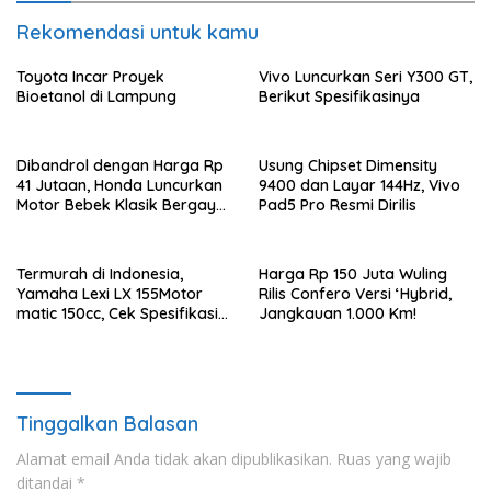
Rekomendasi untuk kamu
Toyota Incar Proyek
Vivo Luncurkan Seri Y300 GT,
Bioetanol di Lampung
Berikut Spesifikasinya
Dibandrol dengan Harga Rp
Usung Chipset Dimensity
41 Jutaan, Honda Luncurkan
9400 dan Layar 144Hz, Vivo
Motor Bebek Klasik Bergaya
Pad5 Pro Resmi Dirilis
Adventure
Termurah di Indonesia,
Harga Rp 150 Juta Wuling
Yamaha Lexi LX 155Motor
Rilis Confero Versi ‘Hybrid,
matic 150cc, Cek Spesifikasi
Jangkauan 1.000 Km!
dan Harganya di bulan Mei
2025
Tinggalkan Balasan
Alamat email Anda tidak akan dipublikasikan.
Ruas yang wajib
ditandai
*