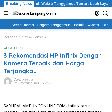
Langsung
ri, Guru PPPK Paruh Waktu Tanggamus Tuntut Upah Layak
Breaking News
ke
konten
Home
Berita Utama
Ragam Tanggamus
Politik
Wisata
Oto &
Beranda
Oto & Tekno
Oto & Tekno
3 Rekomendasi HP Infinix Dengan
Kamera Terbaik dan Harga
Terjangkau
Zepta Heryadi
26 Desember 2024 | 15:17
SABURAILAMPUNGONLINE.COM- Infinix terus