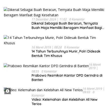
17 Desember 2024 | 11:02
0 Komentar
Dikenal Sebagai Buah Beracun, Ternyata
Buah Maja Memiliki Beragam Manfaat Bagi
Kesehatan
16 Maret 2019 | 08:28
0 Komentar
14 Tahun Terbunuhnya Munir, Polri Didesak
Bentuk Tim Khusus
16 Maret
2019 |
08:55
0 Komentar
Prabowo Resmikan Kantor DPD Gerindra di
Banten
16 Maret 2019 |
09:03
0
Komentar
Video: Kelemahan dan Kelebihan All New
Terios