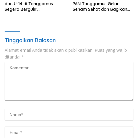
dan U-14 di Tanggamus
PAN Tanggamus Gelar
Segera Bergulir,
Senam Sehat dan Bagikan
Memperebutkan Piala Wakil
Ratusan Doorprize
Bupati Tanggamus Cup 2025
Tinggalkan Balasan
Alamat email Anda tidak akan dipublikasikan.
Ruas yang wajib
ditandai
*