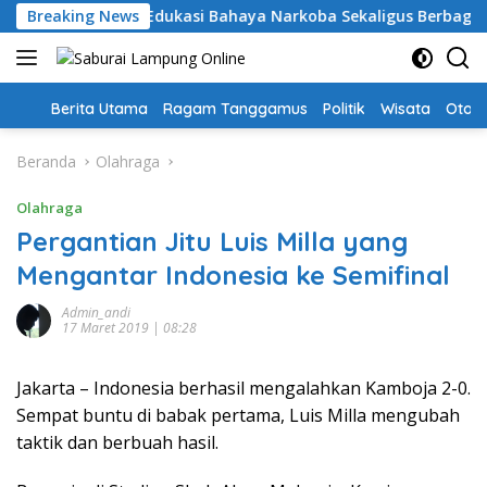
Langsung
AI Tanggamus: Edukasi Bahaya Narkoba Sekaligus Berbagi Sem
Breaking News
ke
konten
Home
Berita Utama
Ragam Tanggamus
Politik
Wisata
Oto &
Beranda
Olahraga
Olahraga
Pergantian Jitu Luis Milla yang
Mengantar Indonesia ke Semifinal
Admin_andi
17 Maret 2019 | 08:28
Jakarta – Indonesia berhasil mengalahkan Kamboja 2-0.
Sempat buntu di babak pertama, Luis Milla mengubah
taktik dan berbuah hasil.