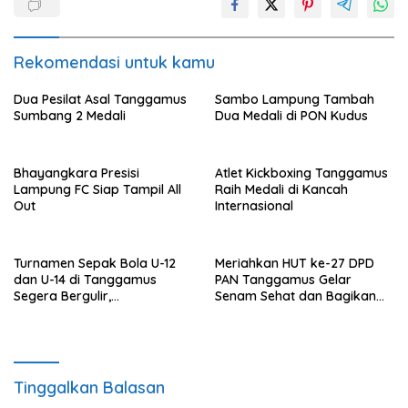
Rekomendasi untuk kamu
Dua Pesilat Asal Tanggamus
Sambo Lampung Tambah
Sumbang 2 Medali
Dua Medali di PON Kudus
Bhayangkara Presisi
Atlet Kickboxing Tanggamus
Lampung FC Siap Tampil All
Raih Medali di Kancah
Out
Internasional
Turnamen Sepak Bola U-12
Meriahkan HUT ke-27 DPD
dan U-14 di Tanggamus
PAN Tanggamus Gelar
Segera Bergulir,
Senam Sehat dan Bagikan
Memperebutkan Piala Wakil
Ratusan Doorprize
Bupati Tanggamus Cup 2025
Tinggalkan Balasan