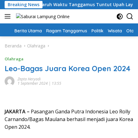
Langsung
hari, Guru PPPK Paruh Waktu Tanggamus Tuntut Upah Layak
Breaking News
ke
konten
Home
Berita Utama
Ragam Tanggamus
Politik
Wisata
Oto &
Beranda
Olahraga
Olahraga
Leo-Bagas Juara Korea Open 2024
Zepta Heryadi
1 September 2024 | 13:55
JAKARTA –
Pasangan Ganda Putra Indonesia Leo Rolly
Carnando/Bagas Maulana berhasil menjadi juara Korea
Open 2024.