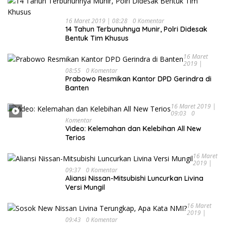
16 Maret 2019 | 08:28
0 Komentar
14 Tahun Terbunuhnya Munir, Polri Didesak
Bentuk Tim Khusus
16 Maret
2019 |
08:55
0 Komentar
Prabowo Resmikan Kantor DPD Gerindra di
Banten
16 Maret 2019 |
09:03
0
Komentar
Video: Kelemahan dan Kelebihan All New
Terios
16 Maret
2019 |
09:37
0 Komentar
Aliansi Nissan-Mitsubishi Luncurkan Livina
Versi Mungil
16 Maret
2019 |
09:43
0 Komentar