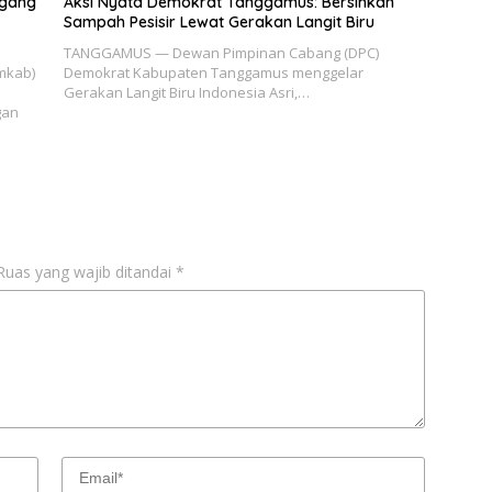
agang
Aksi Nyata Demokrat Tanggamus: Bersihkan
Sampah Pesisir Lewat Gerakan Langit Biru
TANGGAMUS — Dewan Pimpinan Cabang (DPC)
mkab)
Demokrat Kabupaten Tanggamus menggelar
Gerakan Langit Biru Indonesia Asri,…
gan
Ruas yang wajib ditandai
*