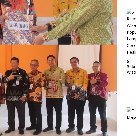
Lam
6
Rek
Wisa
Popu
Lam
Coc
Heal