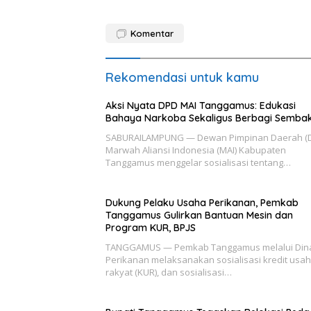
Komentar
Rekomendasi untuk kamu
Aksi Nyata DPD MAI Tanggamus: Edukasi
Bahaya Narkoba Sekaligus Berbagi Semba
SABURAILAMPUNG — Dewan Pimpinan Daerah (
Marwah Aliansi Indonesia (MAI) Kabupaten
Tanggamus menggelar sosialisasi tentang…
Dukung Pelaku Usaha Perikanan, Pemkab
Tanggamus Gulirkan Bantuan Mesin dan
Program KUR, BPJS
TANGGAMUS — Pemkab Tanggamus melalui Din
Perikanan melaksanakan sosialisasi kredit usa
rakyat (KUR), dan sosialisasi…