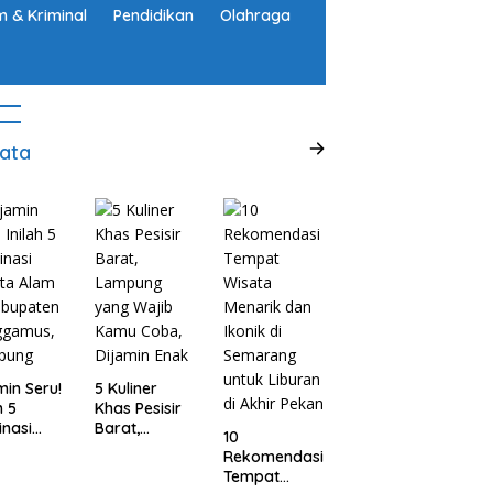
 & Kriminal
Pendidikan
Olahraga
ata
min Seru!
5 Kuliner
h 5
Khas Pesisir
inasi
Barat,
10
ta Alam
Lampung
Rekomendasi
abupaten
yang Wajib
Tempat
ggamus,
Kamu Coba,