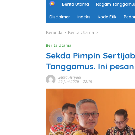
H
Berita Utama
Ragam Tanggamu
o
m
Disclaimer
Indeks
Kode Etik
Pedo
e
Beranda
Berita Utama
Berita Utama
Sekda Pimpin Sertija
Tanggamus. Ini pesa
Zepta Heryadi
29 Juni 2026 | 22:19