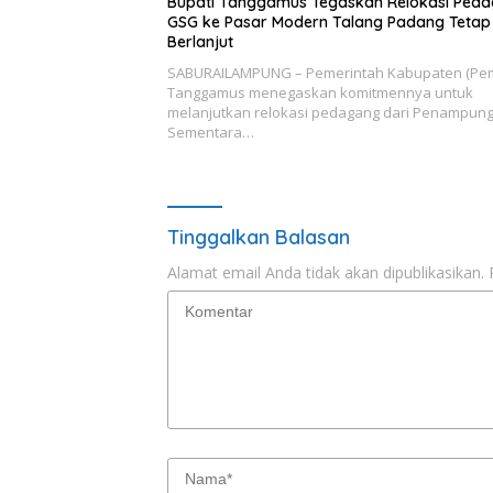
Bupati Tanggamus Tegaskan Relokasi Ped
GSG ke Pasar Modern Talang Padang Tetap
Berlanjut
SABURAILAMPUNG – Pemerintah Kabupaten (Pe
Tanggamus menegaskan komitmennya untuk
melanjutkan relokasi pedagang dari Penampun
Sementara…
Tinggalkan Balasan
Alamat email Anda tidak akan dipublikasikan.