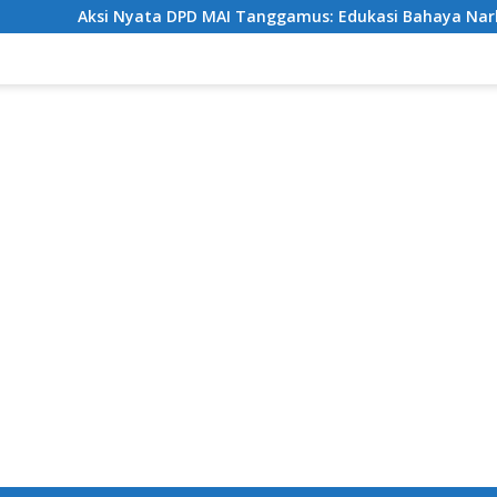
ta DPD MAI Tanggamus: Edukasi Bahaya Narkoba Sekaligus Be