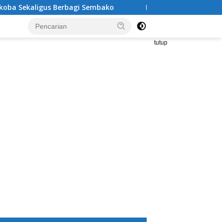
rbagi Sembako
Kritik Tajam Sekda Tanggamus: Tukin Bes
tutup