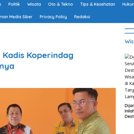
s
Politik
Wisata
Oto & Tekno
Tips & Kesehatan
Hukum
man Media Siber
Privacy Policy
Redaksi
Wis
b Kadis Koperindag
nnya
Dija
Inila
Dest
Wisa
di K
Tan