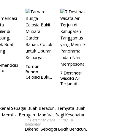
Wisata
pung
Dijamin Enak
Menarik dan
Ikonik di
Semarang
untuk Liburan
di Akhir
Pekan
omendasi
Taman
ta
Bunga
7 Destinasi
ler di
Celosia Bukit
Wisata Air
pung,
Mutiara
Terjun di
ok Buat
Garden
Kabupaten
ing
Ranau, Cocok
Tanggamus
untuk Liburan
yang Memiliki
Keluarga
Panorama
Indah Nan
Mempesona
17 Desember 2024 | 11:02
0
Komentar
Dikenal Sebagai Buah Beracun,