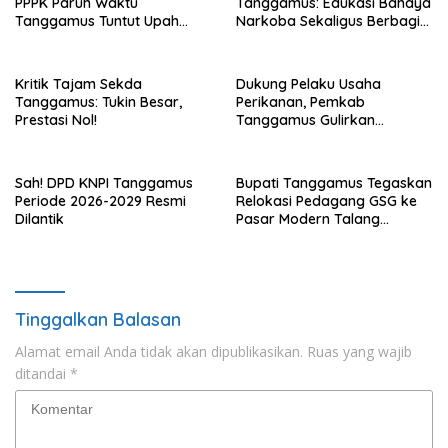
PPPK Paruh Waktu
Tanggamus: Edukasi Bahaya
Tanggamus Tuntut Upah
Narkoba Sekaligus Berbagi
Layak
Sembako
Kritik Tajam Sekda
Dukung Pelaku Usaha
Tanggamus: Tukin Besar,
Perikanan, Pemkab
Prestasi Nol!
Tanggamus Gulirkan
Bantuan Mesin dan Program
KUR, BPJS
Sah! DPD KNPI Tanggamus
Bupati Tanggamus Tegaskan
Periode 2026-2029 Resmi
Relokasi Pedagang GSG ke
Dilantik
Pasar Modern Talang
Padang Tetap Berlanjut
Tinggalkan Balasan
Alamat email Anda tidak akan dipublikasikan.
Ruas yang wajib
ditandai
*