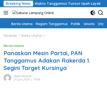
Langsung
Guru PPPK Paruh Waktu Tanggamus Tuntut Upah Layak
Breaking News
A
ke
konten
Home
Berita Utama
Ragam Tanggamus
Politik
Wisata
Oto &
Beranda
Berita Utama
Berita Utama
Panaskan Mesin Partai, PAN
Tanggamus Adakan Rakerda 1.
Segini Target Kursinya
Zepta Heryadi
21 Juni 2026 | 14:46