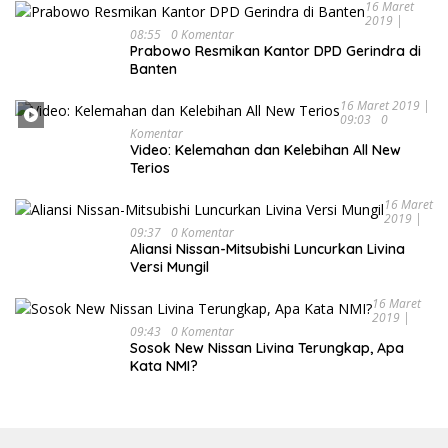
16 Maret
2019 |
08:55
0 Komentar
Prabowo Resmikan Kantor DPD Gerindra di
Banten
16 Maret 2019 |
09:03
0
Komentar
Video: Kelemahan dan Kelebihan All New
Terios
16 Maret
2019 |
09:37
0 Komentar
Aliansi Nissan-Mitsubishi Luncurkan Livina
Versi Mungil
16 Maret
2019 |
09:43
0 Komentar
Sosok New Nissan Livina Terungkap, Apa
Kata NMI?