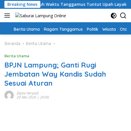
Langsung
, Guru PPPK Paruh Waktu Tanggamus Tuntut Upah Layak
Breaking News
ke
konten
Home
Berita Utama
Ragam Tanggamus
Politik
Wisata
Oto &
Beranda
Berita Utama
Berita Utama
BPJN Lampung; Ganti Rugi
Jembatan Way Kandis Sudah
Sesuai Aturan
Zepta Heryadi
29 Mei 2026 | 20:06