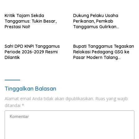
Layak
Sembako
Kritik Tajam Sekda
Dukung Pelaku Usaha
Tanggamus: Tukin Besar,
Perikanan, Pemkab
Prestasi Nol!
Tanggamus Gulirkan
Bantuan Mesin dan Program
KUR, BPJS
Sah! DPD KNPI Tanggamus
Bupati Tanggamus Tegaskan
Periode 2026-2029 Resmi
Relokasi Pedagang GSG ke
Dilantik
Pasar Modern Talang
Padang Tetap Berlanjut
Tinggalkan Balasan
Alamat email Anda tidak akan dipublikasikan.
Ruas yang wajib
ditandai
*