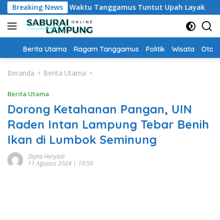
Langsung
Guru PPPK Paruh Waktu Tanggamus Tuntut Upah Layak
Breaking News
A
ke
konten
Home
Berita Utama
Ragam Tanggamus
Politik
Wisata
Oto &
Beranda
Berita Utama
Berita Utama
Dorong Ketahanan Pangan, UIN
Raden Intan Lampung Tebar Benih
Ikan di Lumbok Seminung
Zepta Heryadi
11 Agustus 2024 | 10:59