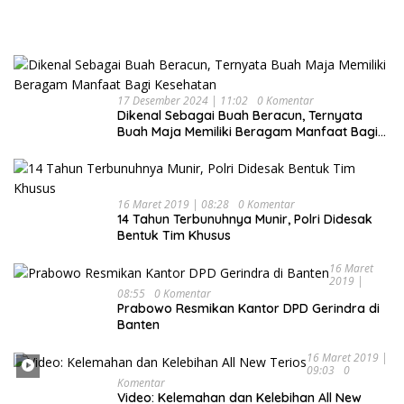
Indah Nan Mempesona
17 Desember 2024 | 11:02
0 Komentar
Dikenal Sebagai Buah Beracun, Ternyata
Buah Maja Memiliki Beragam Manfaat Bagi
Kesehatan
16 Maret 2019 | 08:28
0 Komentar
14 Tahun Terbunuhnya Munir, Polri Didesak
Bentuk Tim Khusus
16 Maret
2019 |
08:55
0 Komentar
Prabowo Resmikan Kantor DPD Gerindra di
Banten
16 Maret 2019 |
09:03
0
Komentar
Video: Kelemahan dan Kelebihan All New