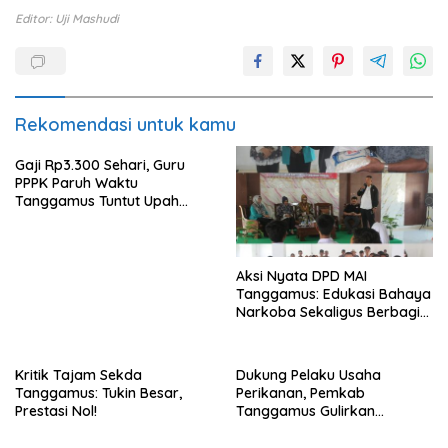
Editor: Uji Mashudi
Rekomendasi untuk kamu
Gaji Rp3.300 Sehari, Guru
PPPK Paruh Waktu
Tanggamus Tuntut Upah
Layak
Aksi Nyata DPD MAI
Tanggamus: Edukasi Bahaya
Narkoba Sekaligus Berbagi
Sembako
Kritik Tajam Sekda
Dukung Pelaku Usaha
Tanggamus: Tukin Besar,
Perikanan, Pemkab
Prestasi Nol!
Tanggamus Gulirkan
Bantuan Mesin dan Program
KUR, BPJS