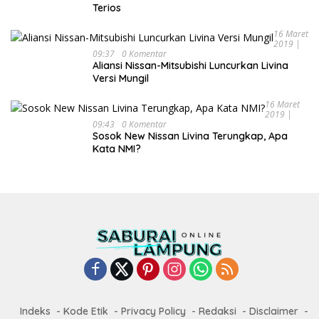
Terios
16 Maret
2019 |
09:37
0 Komentar
Aliansi Nissan-Mitsubishi Luncurkan Livina
Versi Mungil
16 Maret
2019 |
09:43
0 Komentar
Sosok New Nissan Livina Terungkap, Apa
Kata NMI?
Indeks
Kode Etik
Privacy Policy
Redaksi
Disclaimer