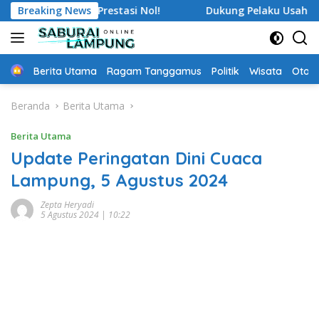
Langsung
Besar, Prestasi Nol!
Breaking News
Dukung Pelaku Usaha Perikanan, 
ke
konten
Home
Berita Utama
Ragam Tanggamus
Politik
Wisata
Oto &
Beranda
Berita Utama
Berita Utama
Update Peringatan Dini Cuaca
Lampung, 5 Agustus 2024
Zepta Heryadi
5 Agustus 2024 | 10:22