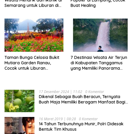
Wisata Menarik dan Ikonik di
Populer di Lampung, Cocok
Semarang untuk Liburan di
Buat Healing
Akhir Pekan
Taman Bunga Celosia Bukit
7 Destinasi Wisata Air Terjun
Mutiara Garden Ranau,
di Kabupaten Tanggamus
Cocok untuk Liburan
yang Memiliki Panorama
Keluarga
Indah Nan Mempesona
17 Desember 2024 | 11:02
0 Komentar
Dikenal Sebagai Buah Beracun, Ternyata
Buah Maja Memiliki Beragam Manfaat Bagi
Kesehatan
16 Maret 2019 | 08:28
0 Komentar
14 Tahun Terbunuhnya Munir, Polri Didesak
Bentuk Tim Khusus