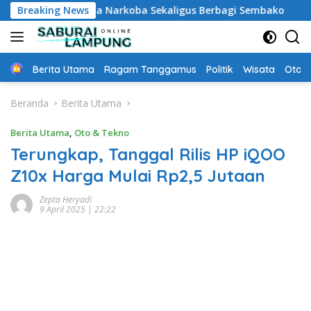
Langsung
si Bahaya Narkoba Sekaligus Berbagi Sembako
Breaking News
Kritik 
ke
konten
Home
Berita Utama
Ragam Tanggamus
Politik
Wisata
Oto &
Beranda
Berita Utama
Berita Utama
,
Oto & Tekno
Terungkap, Tanggal Rilis HP iQOO
Z10x Harga Mulai Rp2,5 Jutaan
Zepta Heryadi
9 April 2025 | 22:22