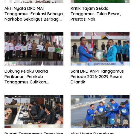
Aksi Nyata DPD MAI
Kritik Tajam Sekda
Tanggamus: Edukasi Bahaya
Tanggamus: Tukin Besar,
Narkoba Sekaligus Berbagi
Prestasi Nol!
Sembako
Dukung Pelaku Usaha
Sah! DPD KNPI Tanggamus
Perikanan, Pemkab
Periode 2026-2029 Resmi
Tanggamus Gulirkan
Dilantik
Bantuan Mesin dan Program
KUR, BPJS
Bupati Tanggamus Tegaskan
Aksi Nyata Demokrat