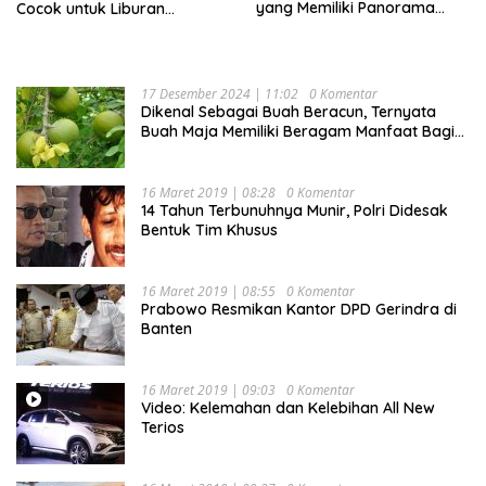
yang Memiliki Panorama
Cocok untuk Liburan
Indah Nan Mempesona
Keluarga
17 Desember 2024 | 11:02
0 Komentar
Dikenal Sebagai Buah Beracun, Ternyata
Buah Maja Memiliki Beragam Manfaat Bagi
Kesehatan
16 Maret 2019 | 08:28
0 Komentar
14 Tahun Terbunuhnya Munir, Polri Didesak
Bentuk Tim Khusus
16 Maret 2019 | 08:55
0 Komentar
Prabowo Resmikan Kantor DPD Gerindra di
Banten
16 Maret 2019 | 09:03
0 Komentar
Video: Kelemahan dan Kelebihan All New
Terios