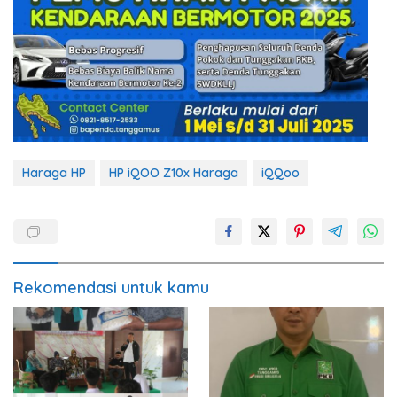
Haraga HP
HP iQOO Z10x Haraga
iQQoo
Rekomendasi untuk kamu