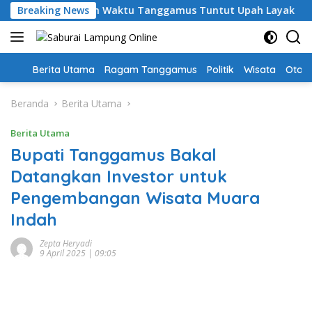
Langsung
, Guru PPPK Paruh Waktu Tanggamus Tuntut Upah Layak
Breaking News
ke
konten
Home
Berita Utama
Ragam Tanggamus
Politik
Wisata
Oto &
Beranda
Berita Utama
Berita Utama
Bupati Tanggamus Bakal
Datangkan Investor untuk
Pengembangan Wisata Muara
Indah
Zepta Heryadi
9 April 2025 | 09:05