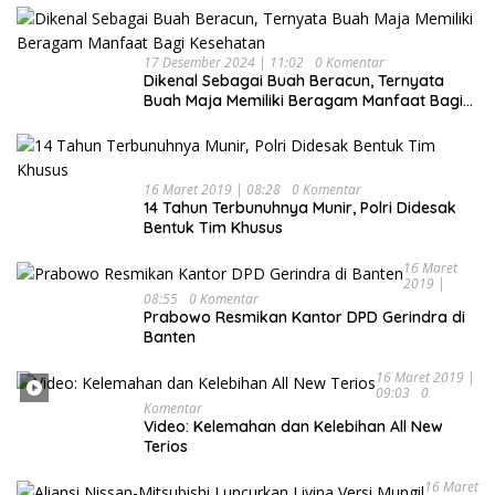
17 Desember 2024 | 11:02
0 Komentar
Dikenal Sebagai Buah Beracun, Ternyata
Buah Maja Memiliki Beragam Manfaat Bagi
Kesehatan
16 Maret 2019 | 08:28
0 Komentar
14 Tahun Terbunuhnya Munir, Polri Didesak
Bentuk Tim Khusus
16 Maret
2019 |
08:55
0 Komentar
Prabowo Resmikan Kantor DPD Gerindra di
Banten
16 Maret 2019 |
09:03
0
Komentar
Video: Kelemahan dan Kelebihan All New
Terios
16 Maret