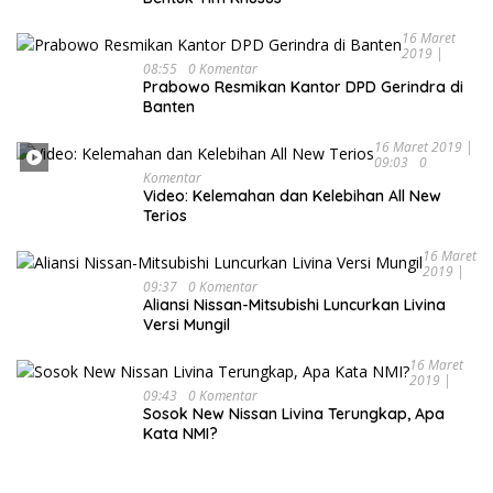
16 Maret
2019 |
08:55
0 Komentar
Prabowo Resmikan Kantor DPD Gerindra di
Banten
16 Maret 2019 |
09:03
0
Komentar
Video: Kelemahan dan Kelebihan All New
Terios
16 Maret
2019 |
09:37
0 Komentar
Aliansi Nissan-Mitsubishi Luncurkan Livina
Versi Mungil
16 Maret
2019 |
09:43
0 Komentar
Sosok New Nissan Livina Terungkap, Apa
Kata NMI?