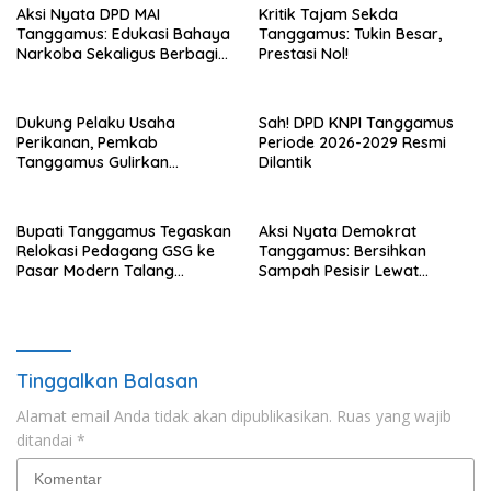
Aksi Nyata DPD MAI
Kritik Tajam Sekda
Tanggamus: Edukasi Bahaya
Tanggamus: Tukin Besar,
Narkoba Sekaligus Berbagi
Prestasi Nol!
Sembako
Dukung Pelaku Usaha
Sah! DPD KNPI Tanggamus
Perikanan, Pemkab
Periode 2026-2029 Resmi
Tanggamus Gulirkan
Dilantik
Bantuan Mesin dan Program
KUR, BPJS
Bupati Tanggamus Tegaskan
Aksi Nyata Demokrat
Relokasi Pedagang GSG ke
Tanggamus: Bersihkan
Pasar Modern Talang
Sampah Pesisir Lewat
Padang Tetap Berlanjut
Gerakan Langit Biru
Tinggalkan Balasan
Alamat email Anda tidak akan dipublikasikan.
Ruas yang wajib
ditandai
*