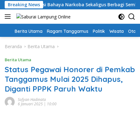
Langsung
gamus: Edukasi Bahaya Narkoba Sekaligus Berbagi Sembako
Breaking News
ke
konten
Home
Berita Utama
Ragam Tanggamus
Politik
Wisata
Oto &
Beranda
Berita Utama
Berita Utama
Status Pegawai Honorer di Pemkab
Tanggamus Mulai 2025 Dihapus,
Diganti PPPK Paruh Waktu
Sofyan Hadinata
6 Januari 2025 | 10:00