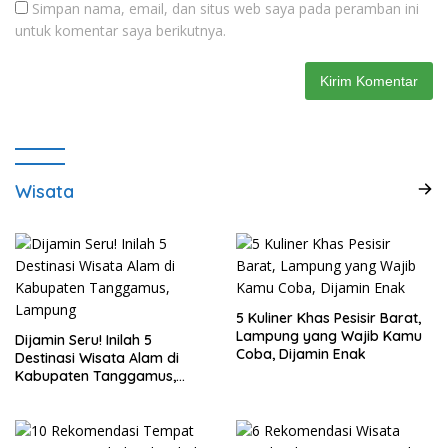
Simpan nama, email, dan situs web saya pada peramban ini
untuk komentar saya berikutnya.
Wisata
5 Kuliner Khas Pesisir Barat,
Lampung yang Wajib Kamu
Dijamin Seru! Inilah 5
Coba, Dijamin Enak
Destinasi Wisata Alam di
Kabupaten Tanggamus,
Lampung