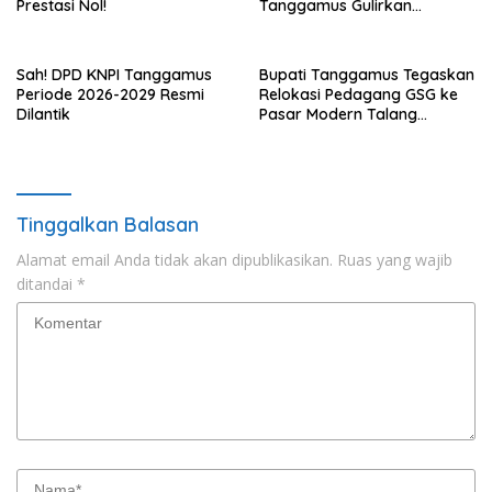
Prestasi Nol!
Tanggamus Gulirkan
Bantuan Mesin dan Program
KUR, BPJS
Sah! DPD KNPI Tanggamus
Bupati Tanggamus Tegaskan
Periode 2026-2029 Resmi
Relokasi Pedagang GSG ke
Dilantik
Pasar Modern Talang
Padang Tetap Berlanjut
Tinggalkan Balasan
Alamat email Anda tidak akan dipublikasikan.
Ruas yang wajib
ditandai
*