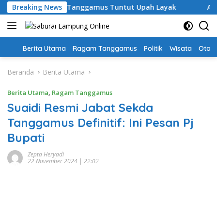
Langsung
 Paruh Waktu Tanggamus Tuntut Upah Layak
Breaking News
Aksi Nyat
ke
konten
Home
Berita Utama
Ragam Tanggamus
Politik
Wisata
Oto &
Beranda
Berita Utama
Berita Utama
,
Ragam Tanggamus
Suaidi Resmi Jabat Sekda
Tanggamus Definitif: Ini Pesan Pj
Bupati
Zepta Heryadi
22 November 2024 | 22:02