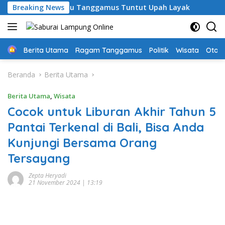
Langsung
PPK Paruh Waktu Tanggamus Tuntut Upah Layak
Breaking News
Aksi Ny
ke
konten
Home
Berita Utama
Ragam Tanggamus
Politik
Wisata
Oto &
Beranda
Berita Utama
Berita Utama
,
Wisata
Cocok untuk Liburan Akhir Tahun 5
Pantai Terkenal di Bali, Bisa Anda
Kunjungi Bersama Orang
Tersayang
Zepta Heryadi
21 November 2024 | 13:19