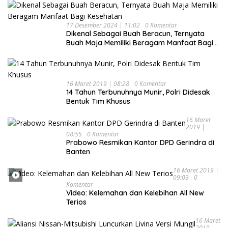
17 Desember 2024 | 11:02
0 Komentar
Dikenal Sebagai Buah Beracun, Ternyata
Buah Maja Memiliki Beragam Manfaat Bagi
Kesehatan
16 Maret 2019 | 08:28
0 Komentar
14 Tahun Terbunuhnya Munir, Polri Didesak
Bentuk Tim Khusus
16 Maret
2019 |
08:55
0 Komentar
Prabowo Resmikan Kantor DPD Gerindra di
Banten
16 Maret 2019 |
09:03
0
Komentar
Video: Kelemahan dan Kelebihan All New
Terios
16 Maret
2019 |