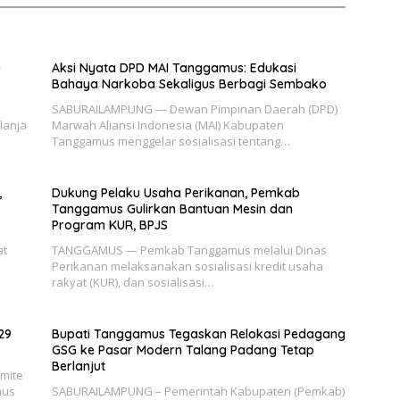
u
Aksi Nyata DPD MAI Tanggamus: Edukasi
Bahaya Narkoba Sekaligus Berbagi Sembako
SABURAILAMPUNG — Dewan Pimpinan Daerah (DPD)
lanja
Marwah Aliansi Indonesia (MAI) Kabupaten
Tanggamus menggelar sosialisasi tentang…
,
Dukung Pelaku Usaha Perikanan, Pemkab
Tanggamus Gulirkan Bantuan Mesin dan
Program KUR, BPJS
at
TANGGAMUS — Pemkab Tanggamus melalui Dinas
Perikanan melaksanakan sosialisasi kredit usaha
rakyat (KUR), dan sosialisasi…
29
Bupati Tanggamus Tegaskan Relokasi Pedagang
GSG ke Pasar Modern Talang Padang Tetap
Berlanjut
mite
mus
SABURAILAMPUNG – Pemerintah Kabupaten (Pemkab)