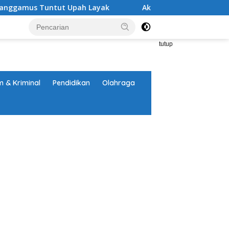
untut Upah Layak
Aksi Nyata DPD MAI Tanggamus: Eduk
tutup
 & Kriminal
Pendidikan
Olahraga