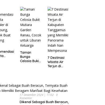
Wisata
pung
Dijamin Enak
Menarik dan
Ikonik di
Semarang
untuk Liburan
di Akhir
Pekan
omendasi
Taman
ta
Bunga
7 Destinasi
ler di
Celosia Bukit
Wisata Air
pung,
Mutiara
Terjun di
ok Buat
Garden
Kabupaten
ing
Ranau, Cocok
Tanggamus
untuk Liburan
yang Memiliki
Keluarga
Panorama
Indah Nan
Mempesona
17 Desember 2024 | 11:02
0
Komentar
Dikenal Sebagai Buah Beracun,