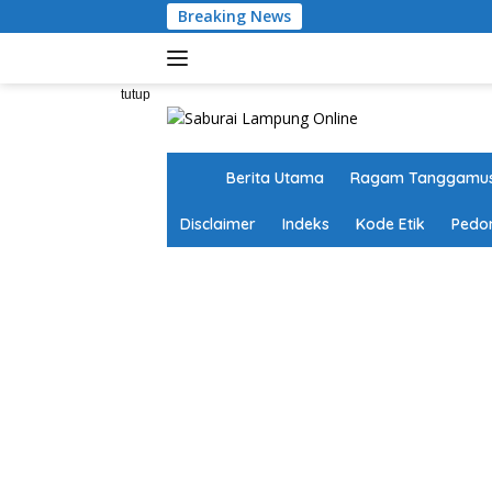
Langsung
Breaking News
ke
konten
tutup
H
Berita Utama
Ragam Tanggamu
o
m
Disclaimer
Indeks
Kode Etik
Pedo
e