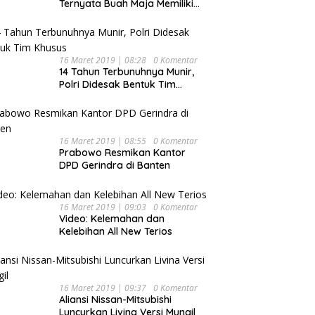
Ternyata Buah Maja Memiliki
Beragam Manfaat Bagi
Kesehatan
16 Maret 2019 | 08:28
0 Komentar
14 Tahun Terbunuhnya Munir,
Polri Didesak Bentuk Tim
Khusus
16 Maret 2019 | 08:55
0 Komentar
Prabowo Resmikan Kantor
DPD Gerindra di Banten
16 Maret 2019 | 09:03
0 Komentar
Video: Kelemahan dan
Kelebihan All New Terios
16 Maret 2019 | 09:37
0 Komentar
Aliansi Nissan-Mitsubishi
Luncurkan Livina Versi Mungil