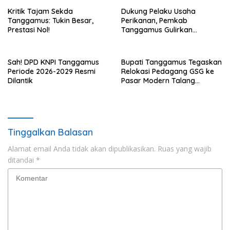
Kritik Tajam Sekda
Dukung Pelaku Usaha
Tanggamus: Tukin Besar,
Perikanan, Pemkab
Prestasi Nol!
Tanggamus Gulirkan
Bantuan Mesin dan Program
KUR, BPJS
Sah! DPD KNPI Tanggamus
Bupati Tanggamus Tegaskan
Periode 2026-2029 Resmi
Relokasi Pedagang GSG ke
Dilantik
Pasar Modern Talang
Padang Tetap Berlanjut
Tinggalkan Balasan
Alamat email Anda tidak akan dipublikasikan.
Ruas yang wajib
ditandai
*