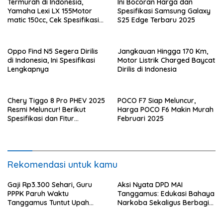
Termurah di Indonesia,
Ini Bocoran Harga dan
Yamaha Lexi LX 155Motor
Spesifikasi Samsung Galaxy
matic 150cc, Cek Spesifikasi
S25 Edge Terbaru 2025
dan Harganya di bulan Mei
2025
Oppo Find N5 Segera Dirilis
Jangkauan Hingga 170 Km,
di Indonesia, Ini Spesifikasi
Motor Listrik Charged Baycat
Lengkapnya
Dirilis di Indonesia
Chery Tiggo 8 Pro PHEV 2025
POCO F7 Siap Meluncur,
Resmi Meluncur! Berikut
Harga POCO F6 Makin Murah
Spesifikasi dan Fitur
Februari 2025
Unggulannya
Rekomendasi untuk kamu
Gaji Rp3.300 Sehari, Guru
Aksi Nyata DPD MAI
PPPK Paruh Waktu
Tanggamus: Edukasi Bahaya
Tanggamus Tuntut Upah
Narkoba Sekaligus Berbagi
Layak
Sembako