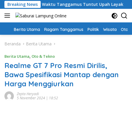
Langsung
Guru PPPK Paruh Waktu Tanggamus Tuntut Upah Layak
Breaking News
A
ke
konten
Home
Berita Utama
Ragam Tanggamus
Politik
Wisata
Oto &
Beranda
Berita Utama
Berita Utama
,
Oto & Tekno
Realme GT 7 Pro Resmi Dirilis,
Bawa Spesifikasi Mantap dengan
Harga Menggiurkan
Zepta Heryadi
5 November 2024 | 18:52