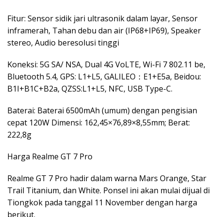
Fitur: Sensor sidik jari ultrasonik dalam layar, Sensor
inframerah, Tahan debu dan air (IP68+IP69), Speaker
stereo, Audio beresolusi tinggi
Koneksi: 5G SA/ NSA, Dual 4G VoLTE, Wi-Fi 7 802.11 be,
Bluetooth 5.4, GPS: L1+L5, GALILEO：E1+E5a, Beidou:
B1I+B1C+B2a, QZSS:L1+L5, NFC, USB Type-C.
Baterai: Baterai 6500mAh (umum) dengan pengisian
cepat 120W Dimensi: 162,45×76,89×8,55mm; Berat:
222,8g
Harga Realme GT 7 Pro
Realme GT 7 Pro hadir dalam warna Mars Orange, Star
Trail Titanium, dan White. Ponsel ini akan mulai dijual di
Tiongkok pada tanggal 11 November dengan harga
berikut.