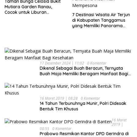
Taman Bunga Celosia Bukit
Mutiara Garden Ranau,
Cocok untuk Liburan
7 Destinasi Wisata Air Terjun
Keluarga
di Kabupaten Tanggamus
yang Memiliki Panorama
Indah Nan Mempesona
17 Desember 2024 | 11:02
0 Komentar
Dikenal Sebagai Buah Beracun, Ternyata
Buah Maja Memiliki Beragam Manfaat Bagi
Kesehatan
16 Maret 2019 | 08:28
0 Komentar
14 Tahun Terbunuhnya Munir, Polri Didesak
Bentuk Tim Khusus
16 Maret
2019 |
08:55
0 Komentar
Prabowo Resmikan Kantor DPD Gerindra di