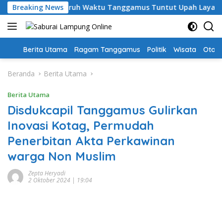
Langsung
i, Guru PPPK Paruh Waktu Tanggamus Tuntut Upah Layak
Breaking News
ke
konten
Home
Berita Utama
Ragam Tanggamus
Politik
Wisata
Oto &
Beranda
Berita Utama
Berita Utama
Disdukcapil Tanggamus Gulirkan
Inovasi Kotag, Permudah
Penerbitan Akta Perkawinan
warga Non Muslim
Zepta Heryadi
2 Oktober 2024 | 19:04