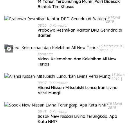
14 Tahun Terbunuhnya Munir, Polri Didesak
Bentuk Tim Khusus
16 Maret
2019 |
08:55
0 Komentar
Prabowo Resmikan Kantor DPD Gerindra di
Banten
16 Maret 2019 |
09:03
0
Komentar
Video: Kelemahan dan Kelebihan All New
Terios
16 Maret
2019 |
09:37
0 Komentar
Aliansi Nissan-Mitsubishi Luncurkan Livina
Versi Mungil
16 Maret
2019 |
09:43
0 Komentar
Sosok New Nissan Livina Terungkap, Apa
Kata NMI?