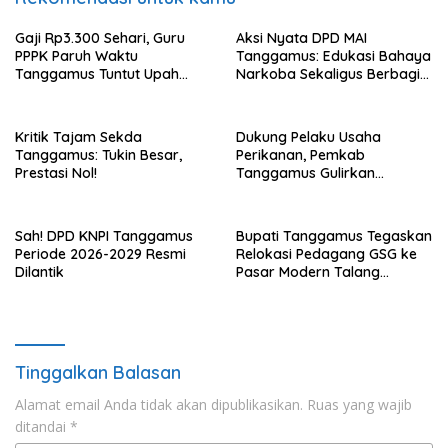
Gaji Rp3.300 Sehari, Guru
Aksi Nyata DPD MAI
PPPK Paruh Waktu
Tanggamus: Edukasi Bahaya
Tanggamus Tuntut Upah
Narkoba Sekaligus Berbagi
Layak
Sembako
Kritik Tajam Sekda
Dukung Pelaku Usaha
Tanggamus: Tukin Besar,
Perikanan, Pemkab
Prestasi Nol!
Tanggamus Gulirkan
Bantuan Mesin dan Program
KUR, BPJS
Sah! DPD KNPI Tanggamus
Bupati Tanggamus Tegaskan
Periode 2026-2029 Resmi
Relokasi Pedagang GSG ke
Dilantik
Pasar Modern Talang
Padang Tetap Berlanjut
Tinggalkan Balasan
Alamat email Anda tidak akan dipublikasikan.
Ruas yang wajib
ditandai
*