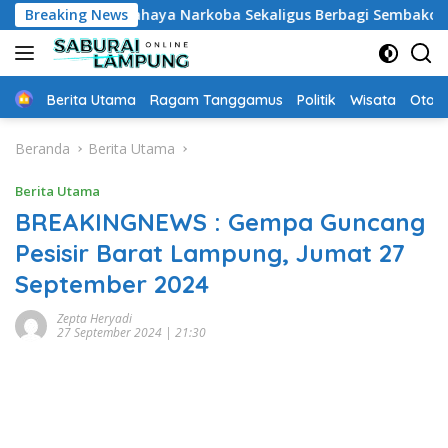
Langsung
dukasi Bahaya Narkoba Sekaligus Berbagi Sembako
Breaking News
Kr
ke
konten
Home
Berita Utama
Ragam Tanggamus
Politik
Wisata
Oto &
Beranda
Berita Utama
Berita Utama
BREAKINGNEWS : Gempa Guncang
Pesisir Barat Lampung, Jumat 27
September 2024
Zepta Heryadi
27 September 2024 | 21:30