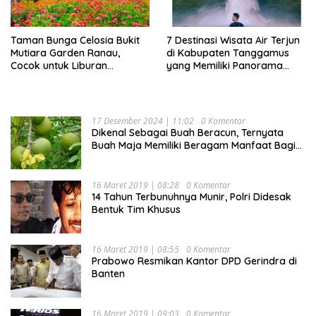
Taman Bunga Celosia Bukit
7 Destinasi Wisata Air Terjun
Mutiara Garden Ranau,
di Kabupaten Tanggamus
Cocok untuk Liburan
yang Memiliki Panorama
Keluarga
Indah Nan Mempesona
17 Desember 2024 | 11:02
0 Komentar
Dikenal Sebagai Buah Beracun, Ternyata
Buah Maja Memiliki Beragam Manfaat Bagi
Kesehatan
16 Maret 2019 | 08:28
0 Komentar
14 Tahun Terbunuhnya Munir, Polri Didesak
Bentuk Tim Khusus
16 Maret 2019 | 08:55
0 Komentar
Prabowo Resmikan Kantor DPD Gerindra di
Banten
16 Maret 2019 | 09:03
0 Komentar