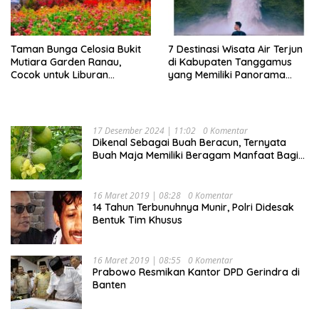
Taman Bunga Celosia Bukit
7 Destinasi Wisata Air Terjun
Mutiara Garden Ranau,
di Kabupaten Tanggamus
Cocok untuk Liburan
yang Memiliki Panorama
Keluarga
Indah Nan Mempesona
17 Desember 2024 | 11:02
0 Komentar
Dikenal Sebagai Buah Beracun, Ternyata
Buah Maja Memiliki Beragam Manfaat Bagi
Kesehatan
16 Maret 2019 | 08:28
0 Komentar
14 Tahun Terbunuhnya Munir, Polri Didesak
Bentuk Tim Khusus
16 Maret 2019 | 08:55
0 Komentar
Prabowo Resmikan Kantor DPD Gerindra di
Banten