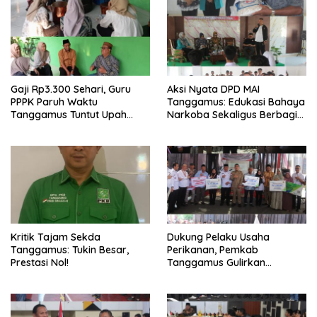
Gaji Rp3.300 Sehari, Guru
Aksi Nyata DPD MAI
PPPK Paruh Waktu
Tanggamus: Edukasi Bahaya
Tanggamus Tuntut Upah
Narkoba Sekaligus Berbagi
Layak
Sembako
Kritik Tajam Sekda
Dukung Pelaku Usaha
Tanggamus: Tukin Besar,
Perikanan, Pemkab
Prestasi Nol!
Tanggamus Gulirkan
Bantuan Mesin dan Program
KUR, BPJS