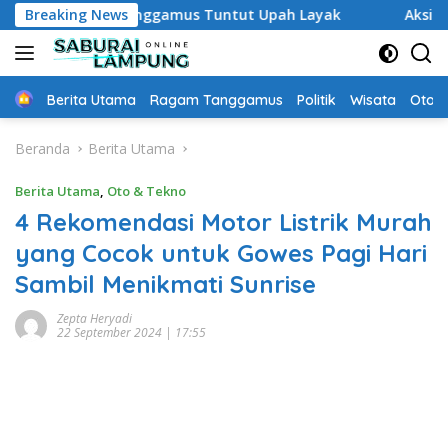
Langsung
 Waktu Tanggamus Tuntut Upah Layak
Breaking News
Aksi Nyata DPD M
ke
konten
Home
Berita Utama
Ragam Tanggamus
Politik
Wisata
Oto &
Beranda
Berita Utama
Berita Utama
,
Oto & Tekno
4 Rekomendasi Motor Listrik Murah
yang Cocok untuk Gowes Pagi Hari
Sambil Menikmati Sunrise
Zepta Heryadi
22 September 2024 | 17:55