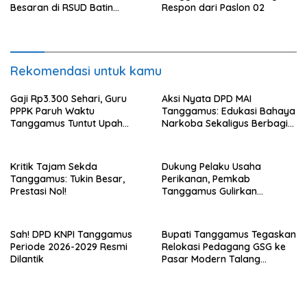
Besaran di RSUD Batin
Respon dari Paslon 02
Mangunang
Rekomendasi untuk kamu
Gaji Rp3.300 Sehari, Guru
Aksi Nyata DPD MAI
PPPK Paruh Waktu
Tanggamus: Edukasi Bahaya
Tanggamus Tuntut Upah
Narkoba Sekaligus Berbagi
Layak
Sembako
Kritik Tajam Sekda
Dukung Pelaku Usaha
Tanggamus: Tukin Besar,
Perikanan, Pemkab
Prestasi Nol!
Tanggamus Gulirkan
Bantuan Mesin dan Program
KUR, BPJS
Sah! DPD KNPI Tanggamus
Bupati Tanggamus Tegaskan
Periode 2026-2029 Resmi
Relokasi Pedagang GSG ke
Dilantik
Pasar Modern Talang
Padang Tetap Berlanjut