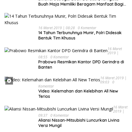
Buah Maja Memiliki Beragam Manfaat Bagi
Kesehatan
16 Maret 2019 | 08:28
0 Komentar
14 Tahun Terbunuhnya Munir, Polri Didesak
Bentuk Tim Khusus
16 Maret
2019 |
08:55
0 Komentar
Prabowo Resmikan Kantor DPD Gerindra di
Banten
16 Maret 2019 |
09:03
0
Komentar
Video: Kelemahan dan Kelebihan All New
Terios
16 Maret
2019 |
09:37
0 Komentar
Aliansi Nissan-Mitsubishi Luncurkan Livina
Versi Mungil