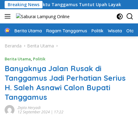
Langsung
u PPPK Paruh Waktu Tanggamus Tuntut Upah Layak
Breaking News
Aksi
ke
konten
Home
Berita Utama
Ragam Tanggamus
Politik
Wisata
Oto &
Beranda
Berita Utama
Berita Utama
,
Politik
Banyaknya Jalan Rusak di
Tanggamus Jadi Perhatian Serius
H. Saleh Asnawi Calon Bupati
Tanggamus
Zepta Heryadi
12 September 2024 | 17:22