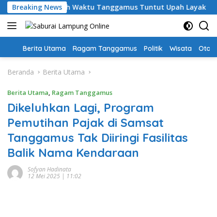
Langsung
 Guru PPPK Paruh Waktu Tanggamus Tuntut Upah Layak
Breaking News
ke
konten
Home
Berita Utama
Ragam Tanggamus
Politik
Wisata
Oto &
Beranda
Berita Utama
Berita Utama
,
Ragam Tanggamus
Dikeluhkan Lagi, Program
Pemutihan Pajak di Samsat
Tanggamus Tak Diiringi Fasilitas
Balik Nama Kendaraan
Sofyan Hadinata
12 Mei 2025 | 11:02