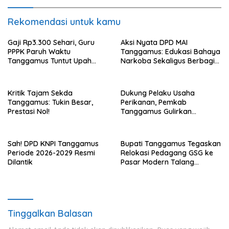
Rekomendasi untuk kamu
Gaji Rp3.300 Sehari, Guru
Aksi Nyata DPD MAI
PPPK Paruh Waktu
Tanggamus: Edukasi Bahaya
Tanggamus Tuntut Upah
Narkoba Sekaligus Berbagi
Layak
Sembako
Kritik Tajam Sekda
Dukung Pelaku Usaha
Tanggamus: Tukin Besar,
Perikanan, Pemkab
Prestasi Nol!
Tanggamus Gulirkan
Bantuan Mesin dan Program
KUR, BPJS
Sah! DPD KNPI Tanggamus
Bupati Tanggamus Tegaskan
Periode 2026-2029 Resmi
Relokasi Pedagang GSG ke
Dilantik
Pasar Modern Talang
Padang Tetap Berlanjut
Tinggalkan Balasan