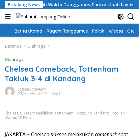
Langsung
, Guru PPPK Paruh Waktu Tanggamus Tuntut Upah Layak
Breaking News
ke
konten
Home
Berita Utama
Ragam Tanggamus
Politik
Wisata
Oto &
Beranda
Olahraga
Olahraga
Chelsea Comeback, Tottenham
Takluk 3-4 di Kandang
Sofyan Hadinata
9 Desember 2024 | 12:01
Chelsea sukses menaklukan Tottenham Hotspur dikandang. Foto Ian
Waton/AP Foto
JAKARTA –
Chelsea sukses melakukan
comeback
saat