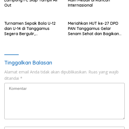
Out
Internasional
Turnamen Sepak Bola U-12
Meriahkan HUT ke-27 DPD
dan U-14 di Tanggamus
PAN Tanggamus Gelar
Segera Bergulir,
Senam Sehat dan Bagikan
Memperebutkan Piala Wakil
Ratusan Doorprize
Bupati Tanggamus Cup 2025
Tinggalkan Balasan
Alamat email Anda tidak akan dipublikasikan.
Ruas yang wajib
ditandai
*