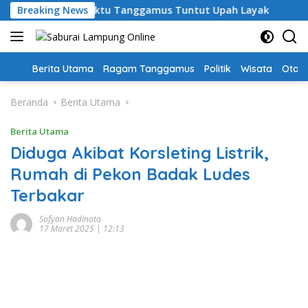
Langsung
ru PPPK Paruh Waktu Tanggamus Tuntut Upah Layak
Breaking News
Aks
ke
konten
Home
Berita Utama
Ragam Tanggamus
Politik
Wisata
Oto &
Beranda
Berita Utama
Berita Utama
Diduga Akibat Korsleting Listrik,
Rumah di Pekon Badak Ludes
Terbakar
Sofyan Hadinata
17 Maret 2025 | 12:13