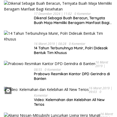
17 Desember 2024 | 11:02
0 Komentar
Dikenal Sebagai Buah Beracun, Ternyata
Buah Maja Memiliki Beragam Manfaat Bagi
Kesehatan
16 Maret 2019 | 08:28
0 Komentar
14 Tahun Terbunuhnya Munir, Polri Didesak
Bentuk Tim Khusus
16 Maret
2019 |
08:55
0 Komentar
Prabowo Resmikan Kantor DPD Gerindra di
Banten
16 Maret 2019 |
09:03
0
Komentar
Video: Kelemahan dan Kelebihan All New
Terios
16 Maret