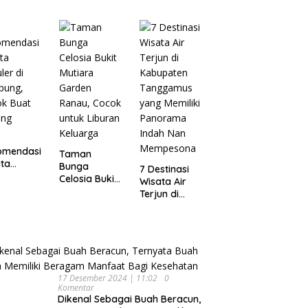
Wisata
pung
Dijamin Enak
Menarik dan
Ikonik di
Semarang
untuk Liburan
di Akhir
Pekan
omendasi
Taman
ta
Bunga
7 Destinasi
ler di
Celosia Bukit
Wisata Air
pung,
Mutiara
Terjun di
ok Buat
Garden
Kabupaten
ing
Ranau, Cocok
Tanggamus
untuk Liburan
yang Memiliki
Keluarga
Panorama
Indah Nan
Mempesona
17 Desember 2024 | 11:02
0
Komentar
Dikenal Sebagai Buah Beracun,