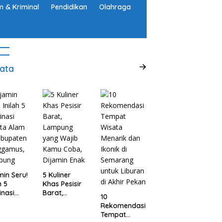
 & Kriminal
Pendidikan
Olahraga
ata
min Seru!
5 Kuliner
h 5
Khas Pesisir
inasi
Barat,
10
ta Alam
Lampung
Rekomendasi
abupaten
yang Wajib
Tempat
ggamus,
Kamu Coba,