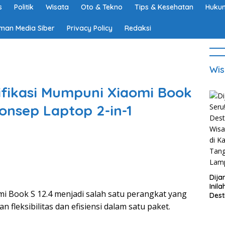
s
Politik
Wisata
Oto & Tekno
Tips & Kesehatan
Hukum
man Media Siber
Privacy Policy
Redaksi
Wis
fikasi Mumpuni Xiaomi Book
onsep Laptop 2-in-1
Dija
Inila
mi Book S 12.4 menjadi salah satu perangkat yang
Dest
Wisa
fleksibilitas dan efisiensi dalam satu paket.
di K
Tan