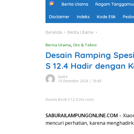
H
Berita Utama
Ragam Tanggamu
o
m
Disclaimer
Indeks
Kode Etik
Pedo
e
Beranda
Berita Utama
Berita Utama
,
Oto & Tekno
Desain Ramping Spesi
S 12.4 Hadir dengan K
Andre
18 Desember 2024 | 18:48
Xiaomi Book S 12.4 (mi.com)
SABURAILAMPUNGONLINE.COM
– Xiao
mencuri perhatian, karena menghadirkan 