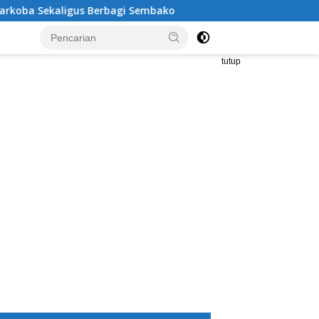
gus Berbagi Sembako
Kritik Tajam Sekda Tanggamus: Tu
tutup