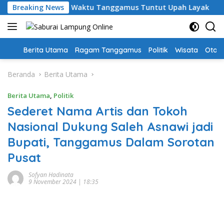
Langsung
 Guru PPPK Paruh Waktu Tanggamus Tuntut Upah Layak
Breaking News
ke
konten
Home
Berita Utama
Ragam Tanggamus
Politik
Wisata
Oto &
Beranda
Berita Utama
Berita Utama
,
Politik
Sederet Nama Artis dan Tokoh
Nasional Dukung Saleh Asnawi jadi
Bupati, Tanggamus Dalam Sorotan
Pusat
Sofyan Hadinata
9 November 2024 | 18:35