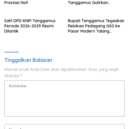
Prestasi Nol!
Tanggamus Gulirkan
Bantuan Mesin dan Program
KUR, BPJS
Sah! DPD KNPI Tanggamus
Bupati Tanggamus Tegaskan
Periode 2026-2029 Resmi
Relokasi Pedagang GSG ke
Dilantik
Pasar Modern Talang
Padang Tetap Berlanjut
Tinggalkan Balasan
Alamat email Anda tidak akan dipublikasikan.
Ruas yang wajib
ditandai
*