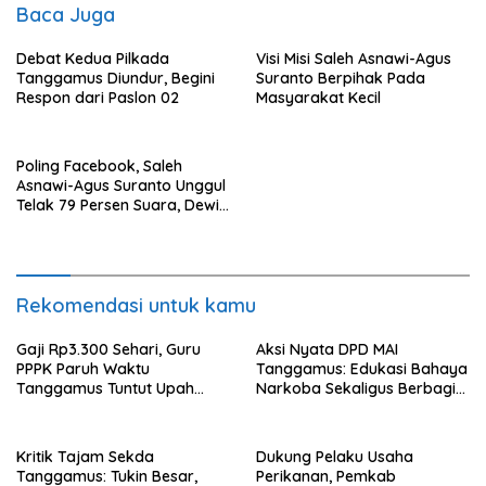
Baca Juga
Debat Kedua Pilkada
Visi Misi Saleh Asnawi-Agus
Tanggamus Diundur, Begini
Suranto Berpihak Pada
Respon dari Paslon 02
Masyarakat Kecil
Poling Facebook, Saleh
Asnawi-Agus Suranto Unggul
Telak 79 Persen Suara, Dewi-
Ammar Hanya 12 Persen
Rekomendasi untuk kamu
Gaji Rp3.300 Sehari, Guru
Aksi Nyata DPD MAI
PPPK Paruh Waktu
Tanggamus: Edukasi Bahaya
Tanggamus Tuntut Upah
Narkoba Sekaligus Berbagi
Layak
Sembako
Kritik Tajam Sekda
Dukung Pelaku Usaha
Tanggamus: Tukin Besar,
Perikanan, Pemkab