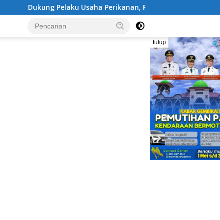
 Usaha Perikanan, Pemkab Tanggamus Gulirkan Bantuan Mesin
tutup