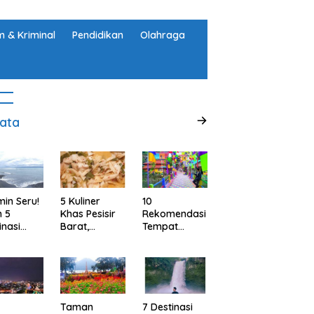
 & Kriminal
Pendidikan
Olahraga
ata
min Seru!
5 Kuliner
10
h 5
Khas Pesisir
Rekomendasi
inasi
Barat,
Tempat
ta Alam
Lampung
Wisata
abupaten
yang Wajib
Menarik dan
ggamus,
Kamu Coba,
Ikonik di
pung
Dijamin Enak
Semarang
untuk Liburan
di Akhir
Taman
7 Destinasi