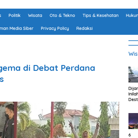
s
Politik
Wisata
Oto & Tekno
Tips & Kesehatan
Hukum
man Media Siber
Privacy Policy
Redaksi
Wis
gema di Debat Perdana
us
Dija
Inila
Dest
Wisa
di K
Tan
Lam
6