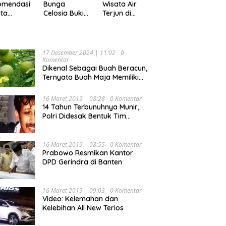
Pekan
omendasi
Bunga
Wisata Air
ta
Celosia Bukit
Terjun di
ler di
Mutiara
Kabupaten
pung,
Garden
Tanggamus
ok Buat
Ranau, Cocok
yang Memiliki
ing
untuk Liburan
Panorama
17 Desember 2024 | 11:02
0
Keluarga
Indah Nan
Komentar
Mempesona
Dikenal Sebagai Buah Beracun,
Ternyata Buah Maja Memiliki
Beragam Manfaat Bagi
Kesehatan
16 Maret 2019 | 08:28
0 Komentar
14 Tahun Terbunuhnya Munir,
Polri Didesak Bentuk Tim
Khusus
16 Maret 2019 | 08:55
0 Komentar
Prabowo Resmikan Kantor
DPD Gerindra di Banten
16 Maret 2019 | 09:03
0 Komentar
Video: Kelemahan dan
Kelebihan All New Terios