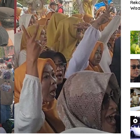
Rek
Wisa
Popu
Lam
Coc
Heal