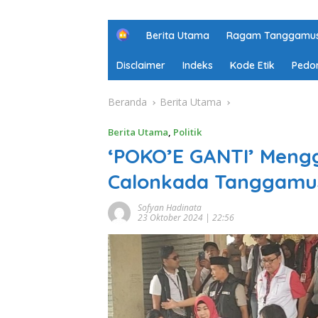
H
Berita Utama
Ragam Tanggamu
o
m
Disclaimer
Indeks
Kode Etik
Pedo
e
Beranda
Berita Utama
Berita Utama
,
Politik
‘POKO’E GANTI’ Meng
Calonkada Tanggam
Sofyan Hadinata
23 Oktober 2024 | 22:56