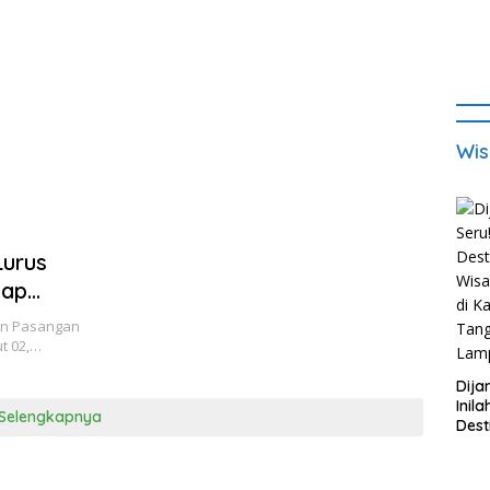
Wis
Lurus
tap
an Pasangan
t 02,…
Dija
Inila
Selengkapnya
Dest
Wisa
di K
Tan