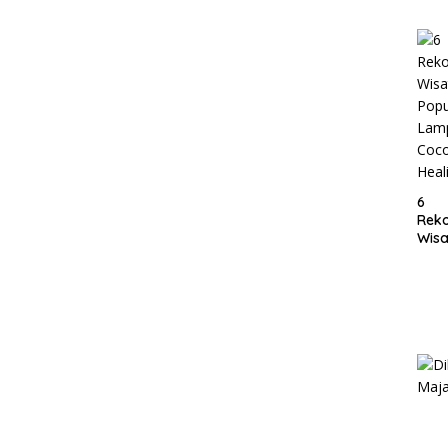
Lam
6
Rek
Wisa
Popu
Lam
Coc
Heal