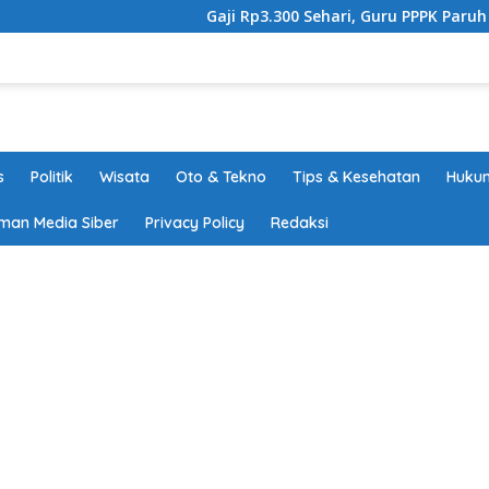
Gaji Rp3.300 Sehari, Guru PPPK Paruh Wak
s
Politik
Wisata
Oto & Tekno
Tips & Kesehatan
Hukum
man Media Siber
Privacy Policy
Redaksi