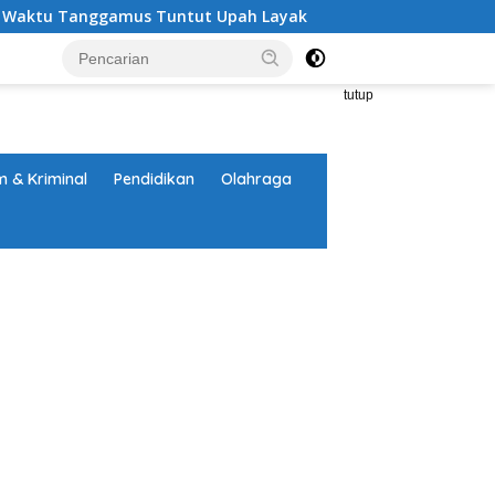
tu Tanggamus Tuntut Upah Layak
Aksi Nyata DPD MAI T
tutup
 & Kriminal
Pendidikan
Olahraga