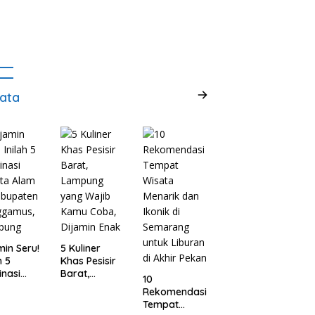
ata
min Seru!
5 Kuliner
h 5
Khas Pesisir
inasi
Barat,
10
ta Alam
Lampung
Rekomendasi
abupaten
yang Wajib
Tempat
ggamus,
Kamu Coba,