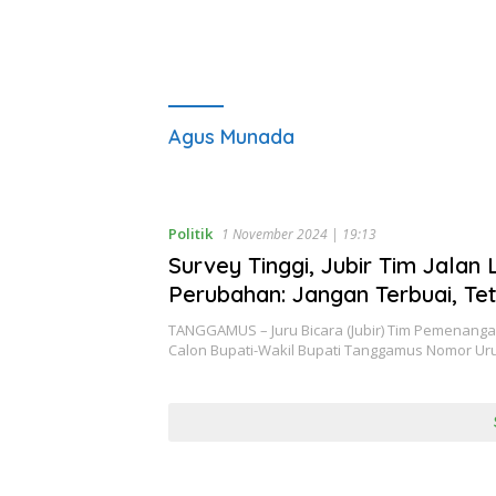
Agus Munada
Politik
1 November 2024 | 19:13
Survey Tinggi, Jubir Tim Jalan 
Perubahan: Jangan Terbuai, Te
Semangat dan Kerja Keras
TANGGAMUS – Juru Bicara (Jubir) Tim Pemenang
Calon Bupati-Wakil Bupati Tanggamus Nomor Uru