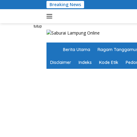
Langsung
Breaking News
ke
konten
tutup
H
Berita Utama
Ragam Tanggamu
o
m
Disclaimer
Indeks
Kode Etik
Pedo
e