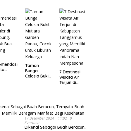
Wisata
pung
Dijamin Enak
Menarik dan
Ikonik di
Semarang
untuk Liburan
di Akhir
Pekan
omendasi
Taman
ta
Bunga
7 Destinasi
ler di
Celosia Bukit
Wisata Air
pung,
Mutiara
Terjun di
ok Buat
Garden
Kabupaten
ing
Ranau, Cocok
Tanggamus
untuk Liburan
yang Memiliki
Keluarga
Panorama
Indah Nan
Mempesona
17 Desember 2024 | 11:02
0
Komentar
Dikenal Sebagai Buah Beracun,